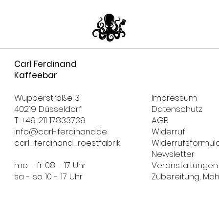
herunterladen.
erinnert uns im Ge
39 EUR beträgt die
Du hast die Waren 
einen Roten Apfel, 
EUR. Die Lieferung d
spätestens binnen
von einer Mango.
an dem Du uns übe
Ein fruchtig, leichter
Vertrags unterricht
besonderes suche
folgende Adresse 
Carl Ferdinand
übergeben.
Kaffeebar
Carl Ferdinand Röst
Düsselthaler Straße
40211 Düsseldorf
Wupperstraße 3
Impressum
Die Frist ist gewah
40219 Düsseldorf
Datenschutz
Ablauf der Frist vo
T +49 211 17833739
AGB
info@carl-ferdinand.de
Widerruf
carl_ferdinand_roestfabrik
Widerrufsformul
Newsletter
mo - fr 08 - 17 Uhr
Veranstaltungen
sa - so 10 - 17 Uhr
Zubereitung, Ma