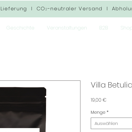
 Lieferung I CO
-neutraler Versand I Abhol
2
Geschichte
Veranstaltungen
B2B
Sho
Villa Betuli
Preis
19,00 €
Menge
*
Auswählen