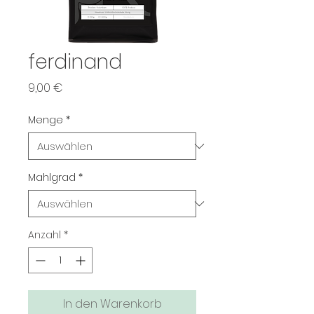
ferdinand
Preis
9,00 €
Menge
*
Mahlgrad
*
Anzahl
*
In den Warenkorb