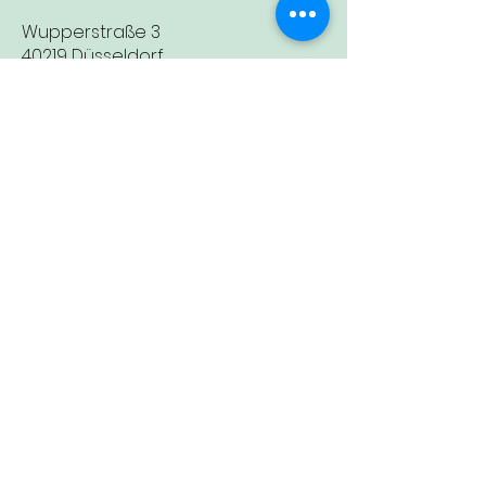
Wupperstraße 3
40219 Düsseldorf
T
+49 211 17833739
info@carl-ferdinand.de
carl_ferdinand_roestfabrik
mo - fr 08 - 17 Uhr
sa - so 10 - 17 Uhr
Impressum
Datenschutz
AGB
Widerruf
Widerrufsformular
Newsletter
Veranstaltungen
Zubereitung, Mahlgrade