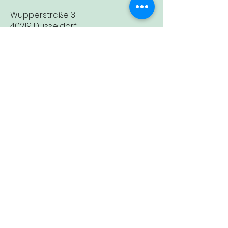
Wupperstraße 3
40219 Düsseldorf
T
+49 211 17833739
info@carl-ferdinand.de
carl_ferdinand_roestfabrik
mo - fr 08 - 17 Uhr
sa - so 10 - 17 Uhr
Impressum
Datenschutz
AGB
Widerruf
Widerrufsformular
Newsletter
Veranstaltungen
Zubereitung, Mahlgrade