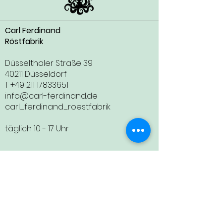
Carl Ferdinand
Röstfabrik
Düsselthaler Straße 39
40211 Düsseldorf
T
+49 211 17833651
info@carl-ferdinand.de
carl_ferdinand_roestfabrik
täglich 10 - 17 Uhr
Carl Ferdinand
Kaffeebar
Wupperstraße 3
40219 Düsseldorf
T
+49 211 17833739
info@carl-ferdinand.de