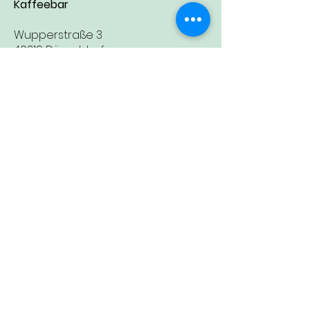
Kaffeebar
Wupperstraße 3
40219 Düsseldorf
T
+49 211 17833739
info@carl-ferdinand.de
carl_ferdinand_roestfabrik
mo - fr 08 - 17 Uhr
sa - so 10 - 17 Uhr
Impressum
Datenschutz
AGB
Widerruf
Widerrufsformular
Newsletter
Veranstaltungen
Zubereitung, Mahlgrade