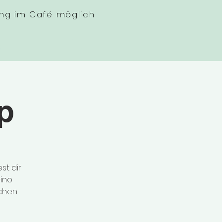
ung im Café möglich
p
p
st dir
ino
lchen