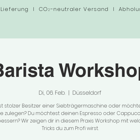
 Lieferung I CO
-neutraler Versand I Abhol
2
Geschichte
Veranstaltungen
B2B
Sho
Barista Worksho
Di., 06. Feb.
  |  
Düsseldorf
st stolzer Besitzer einer Siebträgermaschine oder möchte
ne zulegen? Du möchtest deinen Espresso oder Cappucc
essern? Wir zeigen dir in diesem Praxis Workshop mit we
Tricks du zum Profi wirst.