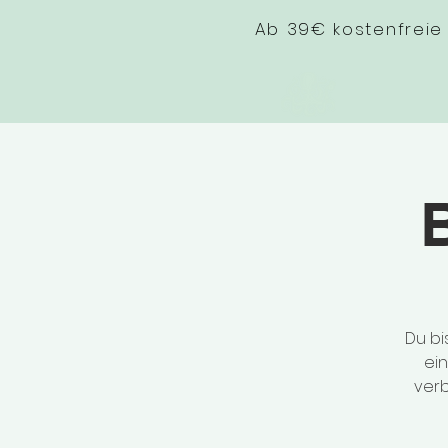
Ab 39€ kostenfreie
Du bi
ei
verb