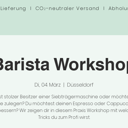
 Lieferung I CO
-neutraler Versand I Abhol
2
Geschichte
Veranstaltungen
B2B
Sho
Barista Worksho
Di., 04. März
  |  
Düsseldorf
st stolzer Besitzer einer Siebträgermaschine oder möchte
ne zulegen? Du möchtest deinen Espresso oder Cappucc
essern? Wir zeigen dir in diesem Praxis Workshop mit we
Tricks du zum Profi wirst.