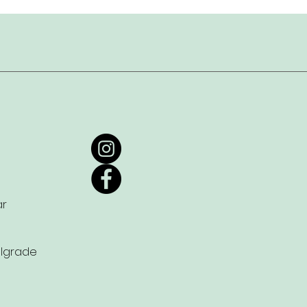
ar
hlgrade