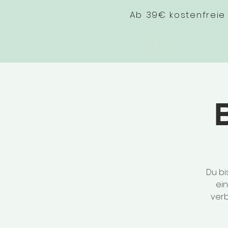
Ab 39€ kostenfreie
Du bi
ei
verb