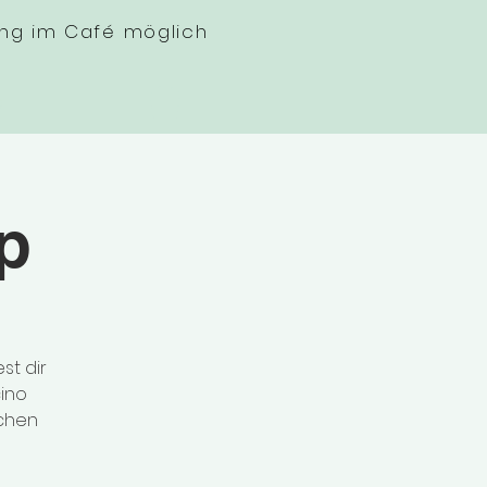
ung im Café möglich
p
p
st dir
ino
lchen