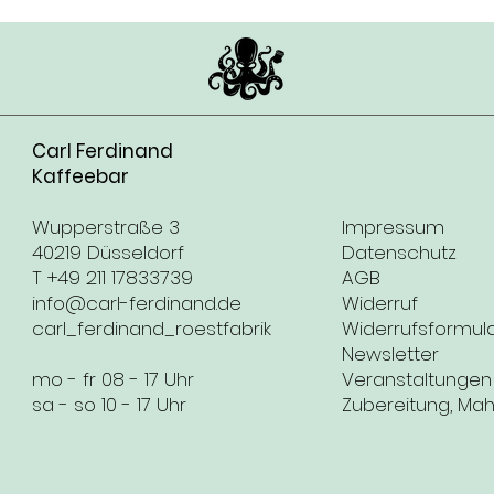
Carl Ferdinand
Kaffeebar
Wupperstraße 3
Impressum
40219 Düsseldorf
Datenschutz
T +49 211 17833739
AGB
info@carl-ferdinand.de
Widerruf
carl_ferdinand_roestfabrik
Widerrufsformul
Newsletter
mo - fr 08 - 17 Uhr
Veranstaltungen
sa - so 10 - 17 Uhr
Zubereitung, Ma